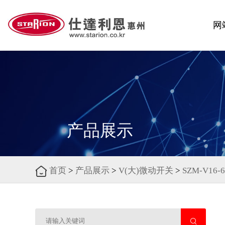
网
产品展示
首页
>
产品展示
>
V(大)微动开关
>
SZM-V16-6