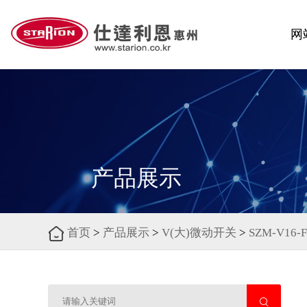
网
产品展示
首页
>
产品展示
>
V(大)微动开关
>
SZM-V16-F