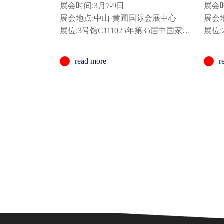
展会时间:3月7-9日
展会时
展会地点:中山·黄圃国际会展中心
展会
展位:3号馆C111025年第35届中国家电
展位:
交易会暨2025电商新渠道选品会
read more
r